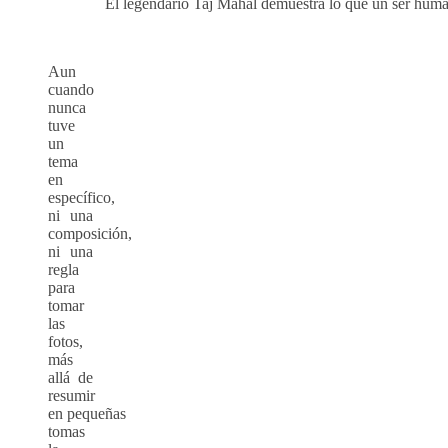
El legendario Taj Mahal demuestra lo que un ser hum
Aun
cuando
nunca
tuve
un
tema
en
específico,
ni una
composición,
ni una
regla
para
tomar
las
fotos,
más
allá de
resumir
en pequeñas
tomas