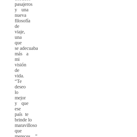
pasajeros
y una
nueva
filosofía
de
viaje,
una
que
se adecuaba
más a
mi
visión
de
vida.
“Te
deseo
lo
mejor
y que
ese
país te
brinde lo
maravilloso
que
mereces…”