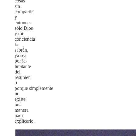
cosas
sin
compartir
y
entonces
sólo Dios
y mi
conciencia
lo
sabrán,
ya sea
por la
limitante
del
resumen
o
porque simplemente
no
existe
una
manera
para
explicarlo.