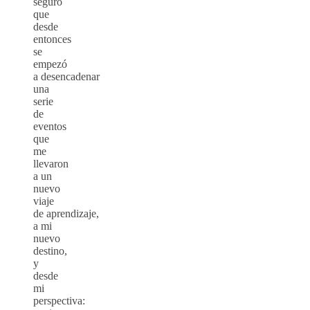
seguro
que
desde
entonces
se
empezó
a desencadenar
una
serie
de
eventos
que
me
llevaron
a un
nuevo
viaje
de aprendizaje,
a mi
nuevo
destino,
y
desde
mi
perspectiva: