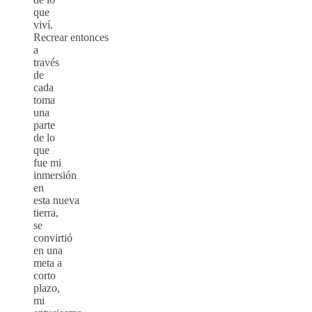
que
viví.
Recrear entonces
a
través
de
cada
toma
una
parte
de lo
que
fue mi
inmersión
en
esta nueva
tierra,
se
convirtió
en una
meta a
corto
plazo,
mi