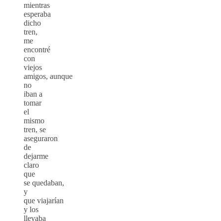
mientras
esperaba
dicho
tren,
me
encontré
con
viejos
amigos, aunque
no
iban a
tomar
el
mismo
tren, se
aseguraron
de
dejarme
claro
que
se quedaban,
y
que
viajarían
y los
llevaba