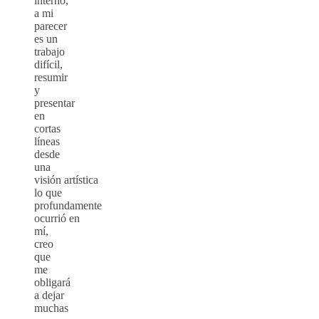
interno,
a mi
parecer
es un
trabajo
difícil,
resumir
y
presentar
en
cortas
líneas
desde
una
visión artística
lo que
profundamente
ocurrió en
mí,
creo
que
me
obligará
a dejar
muchas