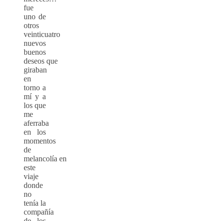
fue
uno de
otros
veinticuatro
nuevos
buenos
deseos que
giraban
en
torno a
mí y a
los que
me
aferraba
en los
momentos
de
melancolía en
este
viaje
donde
no
tenía la
compañía
de los