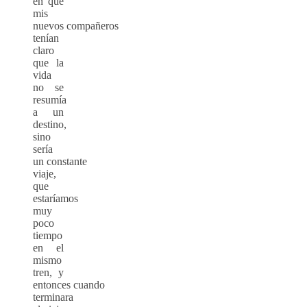
en que
mis
nuevos compañeros
tenían
claro
que la
vida
no se
resumía
a un
destino,
sino
sería
un constante
viaje,
que
estaríamos
muy
poco
tiempo
en el
mismo
tren, y
entonces cuando
terminara