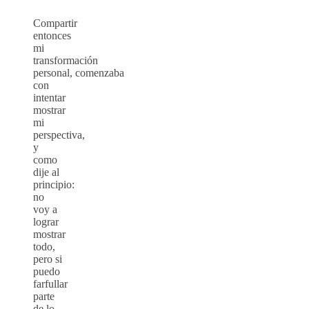
Compartir
entonces
mi
transformación
personal, comenzaba
con
intentar
mostrar
mi
perspectiva,
y
como
dije al
principio:
no
voy a
lograr
mostrar
todo,
pero si
puedo
farfullar
parte
de lo