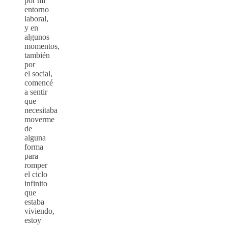
por mi
entorno
laboral,
y en
algunos
momentos,
también
por
el social,
comencé
a sentir
que
necesitaba
moverme
de
alguna
forma
para
romper
el ciclo
infinito
que
estaba
viviendo,
estoy