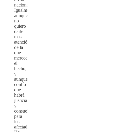
nacionalidad.
Igualmente
aunque
no
quiero
darle
mas
atención
de la
que
merece
el
hecho,
y
aunque
confío
que
habrá
justicia
y
consuelo
para
los
afectados.