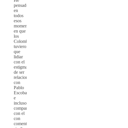
He
pensado
en
todos
esos
momentos
en que
los
Colombianos
tuvieron
que
lidiar
con el
estigma
de ser
relacionados
con
Pablo
Escobar,
e
incluso
comparados
con el
con
comentarios