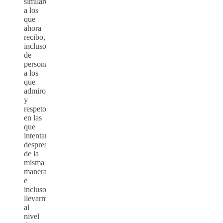
similares
a los
que
ahora
recibo,
incluso
de
personas
a los
que
admiro
y
respeto,
en las
que
intentan
desprestigiar
de la
misma
manera
e
incluso
llevarme
al
nivel