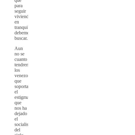
que
para
seguir
viviendo
en
tranquilidad,
debemos
buscar.
Aun
no se
cuanto
tendremos
los
venezolanos
que
soportar
el
estigma
que
nos ha
dejado
el
socialismo
del