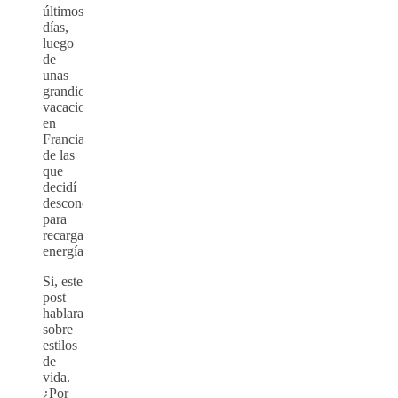
últimos
días,
luego
de
unas
grandiosas
vacaciones
en
Francia,
de las
que
decidí
desconectarme
para
recargar
energías.
Si, este
post
hablara
sobre
estilos
de
vida.
¿Por