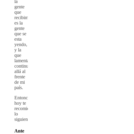
la
gente
que
recibimos,
es la
gente
que se
esta
yendo,
y la
que
lamentablemente
continua
allá al
frente
de mi
país.
Entonces,
hoy te
recomiendo
lo
siguiente:
Ante