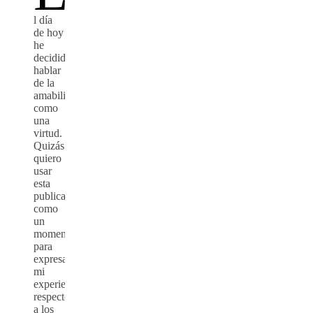
l día
de hoy
he
decidido
hablar
de la
amabilidad
como
una
virtud.
Quizás
quiero
usar
esta
publicación
como
un
momento
para
expresar
mi
experiencia
respecto
a los