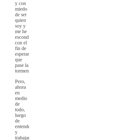
y con
miedo
de ser
quien
soy y
me he
escondido
con el
fin de
esperar
que
pase la
tormenta.
Pero,
ahora
en
medio
de
todo,
luego
de
entenderlo
y
trabajar