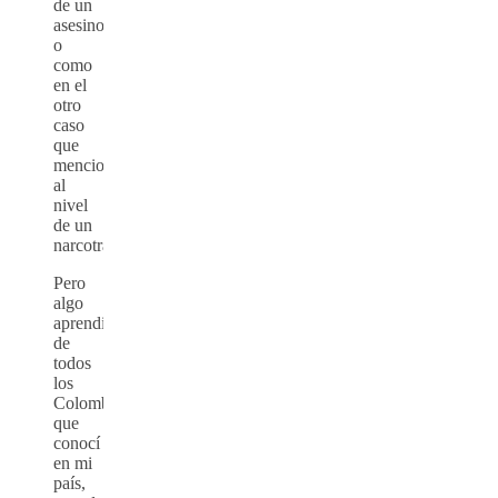
de un
asesino,
o
como
en el
otro
caso
que
mencione,
al
nivel
de un
narcotraficante.
Pero
algo
aprendi
de
todos
los
Colombianos
que
conocí
en mi
país,