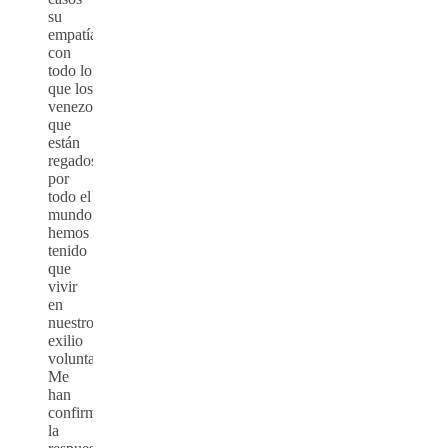
su
empatía
con
todo lo
que los
venezolanos
que
están
regados
por
todo el
mundo
hemos
tenido
que
vivir
en
nuestro
exilio
voluntario.
Me
han
confirmado
la