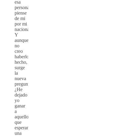
esa
persona
piense
de mi
por mi
nacionalidad.
Y
aunque
no
creo
haberlo
hecho,
surge
la
nueva
pregunta:
¿He
dejado
yo
ganar
a
aquellos
que
esperan
una