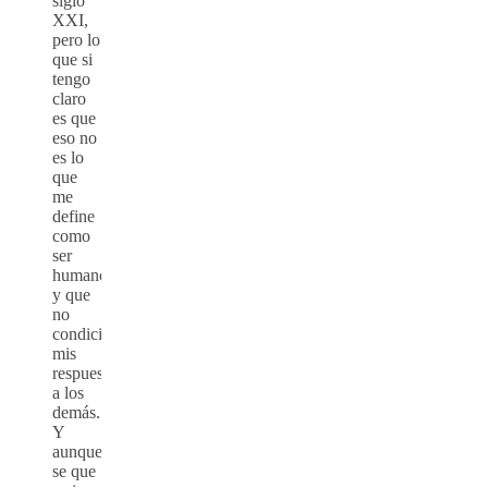
siglo
XXI,
pero lo
que si
tengo
claro
es que
eso no
es lo
que
me
define
como
ser
humano,
y que
no
condicionará
mis
respuestas
a los
demás.
Y
aunque
se que