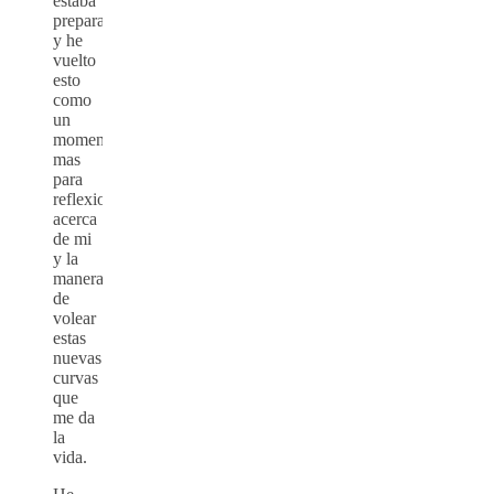
estaba
preparado,
y he
vuelto
esto
como
un
momento
mas
para
reflexionar
acerca
de mi
y la
manera
de
volear
estas
nuevas
curvas
que
me da
la
vida.