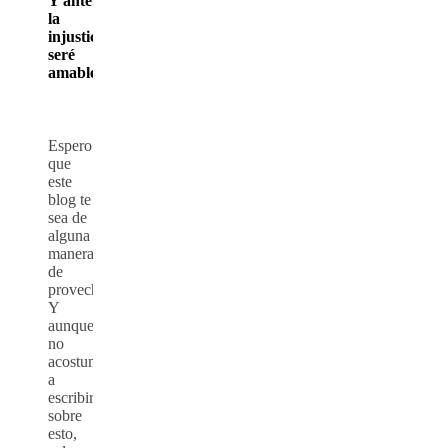
Y ante
la
injusticia,
seré
amable.
Espero
que
este
blog te
sea de
alguna
manera
de
provecho.
Y
aunque
no
acostumbro
a
escribir
sobre
esto,