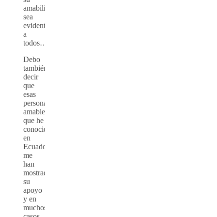
amabilidad
sea
evidente
a
todos…”.
Debo
también
decir
que
esas
personas
amables
que he
conocido
en
Ecuador,
me
han
mostrado
su
apoyo
y en
muchos
casos