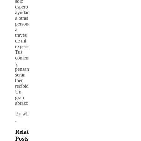
solo
espero
ayudar
a otras
personas
a
través
de mi
experiencia.
Tus
comentarios
y
pensamientos
serán
bien
recibidos.
Un
gran
abrazo
By
winstond
Related
Posts