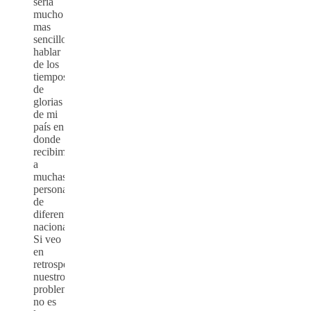
seria
mucho
mas
sencillo
hablar
de los
tiempos
de
glorias
de mi
país en
donde
recibimos
a
muchas
personas
de
diferentes
nacionales.
Si veo
en
retrospectiva,
nuestro
problema
no es