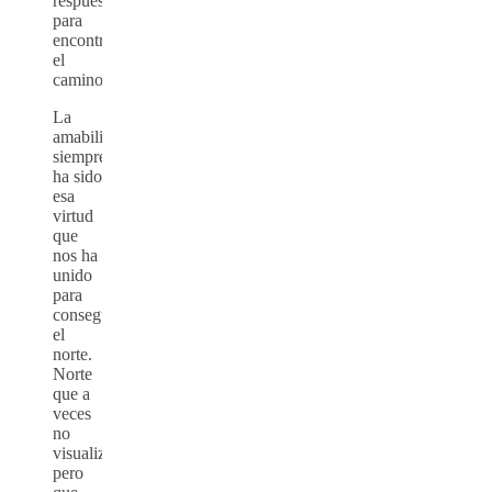
respuesta
para
encontrar
el
camino.
La
amabilidad
siempre
ha sido
esa
virtud
que
nos ha
unido
para
conseguir
el
norte.
Norte
que a
veces
no
visualizamos,
pero