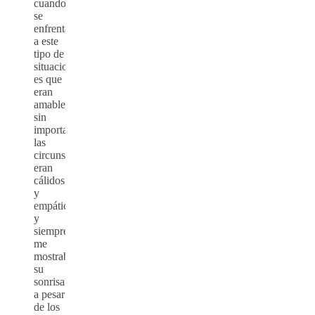
cuando
se
enfrentaban
a este
tipo de
situaciones,
es que
eran
amables
sin
importar
las
circunstancias,
eran
cálidos
y
empáticos,
y
siempre
me
mostraban
su
sonrisa
a pesar
de los