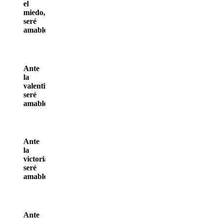
el
miedo,
seré
amable.
Ante
la
valentia,
seré
amable.
Ante
la
victoria,
seré
amable.
Ante