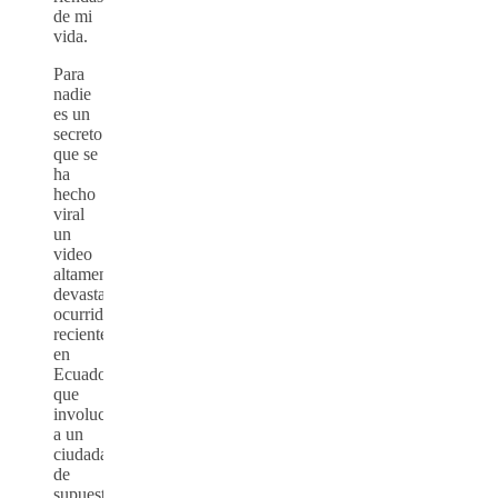
de mi
vida.
Para
nadie
es un
secreto
que se
ha
hecho
viral
un
video
altamente
devastador,
ocurrido
recientemente
en
Ecuador
que
involucra
a un
ciudadano
de
supuesta