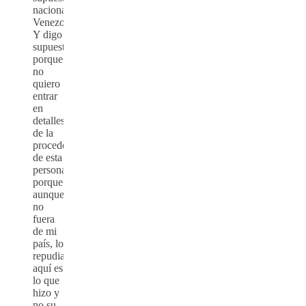
nacionalidad
Venezolana.
Y digo
supuesta,
porque
no
quiero
entrar
en
detalles
de la
procedencia
de esta
persona,
porque
aunque
no
fuera
de mi
país, lo
repudiable
aquí es
lo que
hizo y
no su