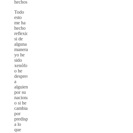
hechos.
Todo
esto
me ha
hecho
reflexionar
si de
alguna
manera
yo he
sido
xenófobo
o he
desprestigiado
a
alguien
por su
nacionalidad,
o si he
cambiado
por
predisposición
a lo
que