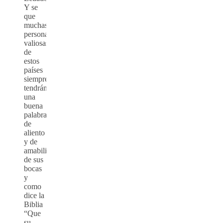
Y se
que
muchas
personas
valiosas
de
estos
países
siempre
tendrán
una
buena
palabra
de
aliento
y de
amabilidad
de sus
bocas
y
como
dice la
Biblia
“Que
su