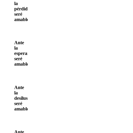
la
p
é
rdida,
seré
amable.
Ante
la
esperanza,
seré
amable.
Ante
la
desilusión,
seré
amable.
Ante