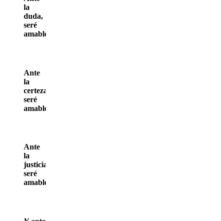
la
duda,
seré
amable.
Ante
la
certeza,
seré
amable.
Ante
la
justicia,
seré
amable.