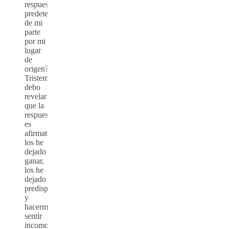
respuesta
predeterminada
de mi
parte
por mi
lugar
de
origen?.
Tristemente
debo
revelar
que la
respuesta
es
afirmativa,
los he
dejado
ganar,
los he
dejado
predisponerme
y
hacerme
sentir
incomodo