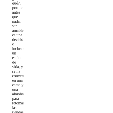
qué?,
porque
antes
que
nada,
ser
amable
es una
decisión
e
incluso
un
estilo
de
vida, y
se ha
convertido
en una
cama y
una
almohada
para
retomar
las
riendas