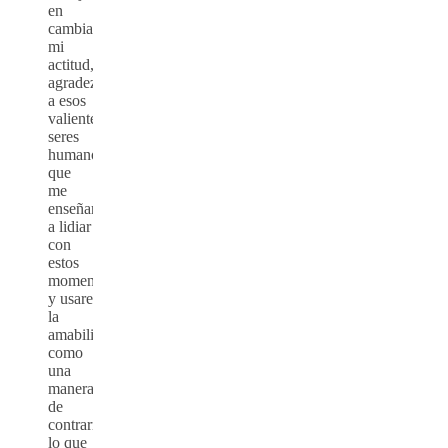
en
cambiar
mi
actitud,
agradezco
a esos
valientes
seres
humanos
que
me
enseñaron
a lidiar
con
estos
momentos,
y usare
la
amabilidad
como
una
manera
de
contrarrestar
lo que