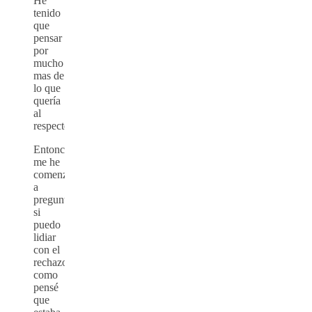
He
tenido
que
pensar
por
mucho
mas de
lo que
quería
al
respecto.
Entonces,
me he
comenzado
a
preguntar
si
puedo
lidiar
con el
rechazo
como
pensé
que