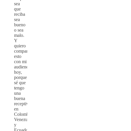
sea
que
reciba
sea
bueno
o sea
malo.
Y
quiero
compartir
esto
con mi
audiencia
hoy,
porque
sé que
tengo
una
buena
receptividad
en
Colombia,
Venezuela
y
Ecuador.