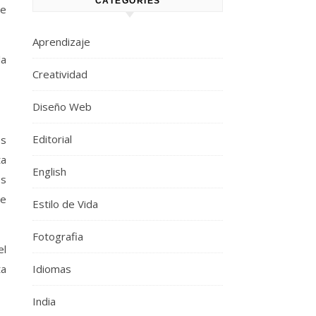
CATEGORIES
ue
Aprendizaje
la
Creatividad
Diseño Web
Editorial
os
ta
English
os
te
Estilo de Vida
Fotografia
el
ta
Idiomas
India