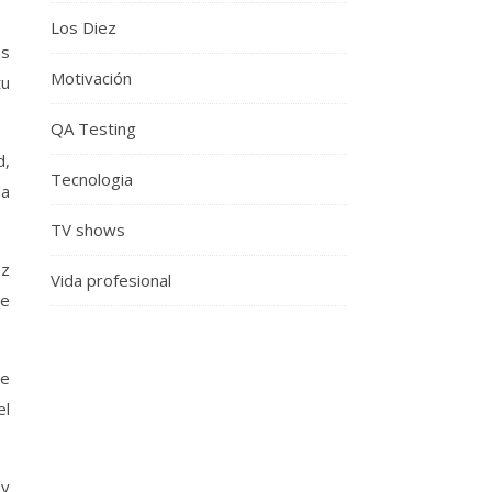
Los Diez
as
Motivación
tu
QA Testing
d,
Tecnologia
la
TV shows
ez
Vida profesional
je
de
el
 y