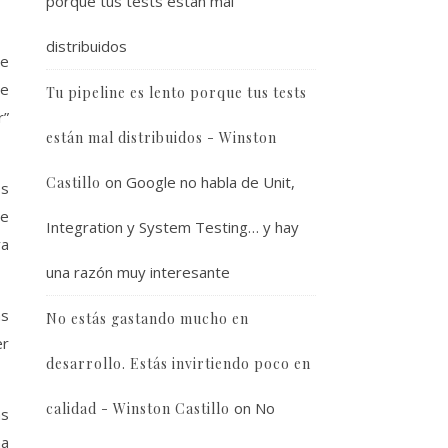
porque tus tests están mal
distribuidos
ue
de
Tu pipeline es lento porque tus tests
r”
están mal distribuidos - Winston
on
Google no habla de Unit,
Castillo
os
de
Integration y System Testing… y hay
va
una razón muy interesante
as
No estás gastando mucho en
er
desarrollo. Estás invirtiendo poco en
on
No
calidad - Winston Castillo
as
na