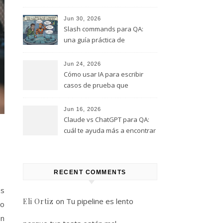
este rol, y que te quiero evitar
(Parte 1)
Jun 30, 2026
Slash commands para QA:
una guía práctica de
comandos que puedes
empezar a usar hoy
Jun 24, 2026
Cómo usar IA para escribir
casos de prueba que
realmente encuentren bugs
Jun 16, 2026
Claude vs ChatGPT para QA:
cuál te ayuda más a encontrar
bugs (y cuál solo te da
respuestas útiles)
RECENT COMMENTS
as
on
Tu pipeline es lento
Eli Ortiz
ro
en