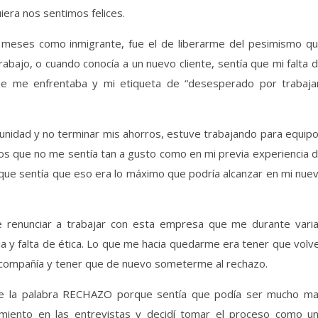
era nos sentimos felices.
 meses como inmigrante, fue el de liberarme del pesimismo q
rabajo, o cuando conocía a un nuevo cliente, sentía que mi falta 
ue me enfrentaba y mi etiqueta de “desesperado por trabaja
unidad y no terminar mis ahorros, estuve trabajando para equip
os que no me sentía tan a gusto como en mi previa experiencia 
que sentía que eso era lo máximo que podría alcanzar en mi nue
 de renunciar a trabajar con esta empresa que me durante vari
 y falta de ética. Lo que me hacia quedarme era tener que volv
 compañía y tener que de nuevo someterme al rechazo.
te la palabra RECHAZO porque sentía que podía ser mucho m
imiento en las entrevistas y decidí tomar el proceso como u