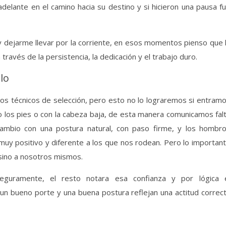
 adelante en el camino hacia su destino y si hicieron una pausa f
 dejarme llevar por la corriente, en esos momentos pienso que 
través de la persistencia, la dedicación y el trabajo duro.
lo
s técnicos de selección, pero esto no lo lograremos si entram
do los pies o con la cabeza baja, de esta manera comunicamos fal
cambio con una postura natural, con paso firme, y los hombr
uy positivo y diferente a los que nos rodean. Pero lo importan
sino a nosotros mismos.
uramente, el resto notara esa confianza y por lógica 
un bueno porte y una buena postura reflejan una actitud correc