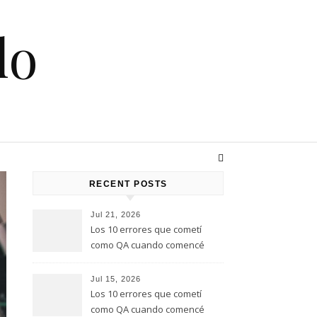
lo
RECENT POSTS
Jul 21, 2026
Los 10 errores que cometí
como QA cuando comencé
este rol, y que te quiero evitar
(Parte 2)
Jul 15, 2026
Los 10 errores que cometí
como QA cuando comencé