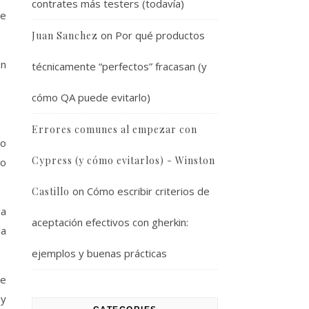
contrates más testers (todavía)
me
on
Por qué productos
Juan Sanchez
an
técnicamente “perfectos” fracasan (y
cómo QA puede evitarlo)
Errores comunes al empezar con
mo
Cypress (y cómo evitarlos) - Winston
vo
on
Cómo escribir criterios de
Castillo
la
aceptación efectivos con gherkin:
la
ejemplos y buenas prácticas
 e
 y