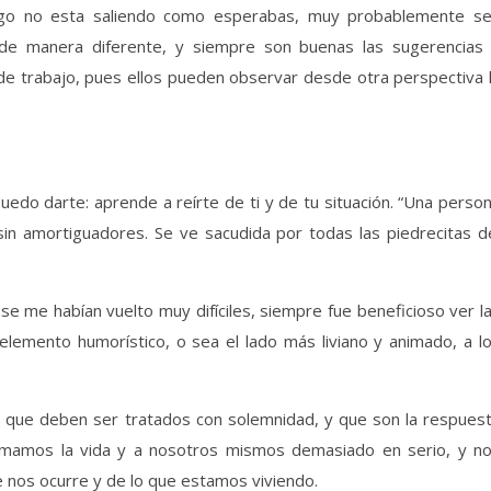
lgo no esta saliendo como esperabas, muy probablemente s
de manera diferente, y siempre son buenas las sugerencias
e trabajo, pues ellos pueden observar desde otra perspectiva 
uedo darte: aprende a reírte de ti y de tu situación. “Una perso
in amortiguadores. Se ve sacudida por todas las piedrecitas d
 me habían vuelto muy difíciles, siempre fue beneficioso ver l
lemento humorístico, o sea el lado más liviano y animado, a l
que deben ser tratados con solemnidad, y que son la respues
omamos la vida y a nosotros mismos demasiado en serio, y n
e nos ocurre y de lo que estamos viviendo.