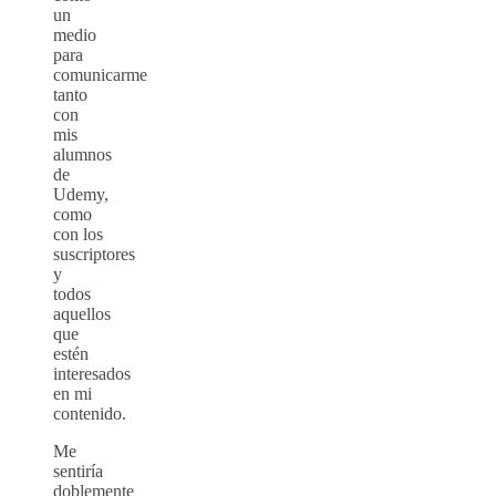
un
medio
para
comunicarme
tanto
con
mis
alumnos
de
Udemy,
como
con los
suscriptores
y
todos
aquellos
que
estén
interesados
en mi
contenido.
Me
sentiría
doblemente