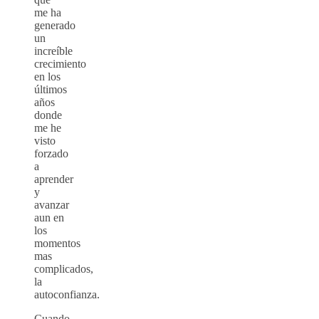
me ha
generado
un
increíble
crecimiento
en los
últimos
años
donde
me he
visto
forzado
a
aprender
y
avanzar
aun en
los
momentos
mas
complicados,
la
autoconfianza.
Cuando