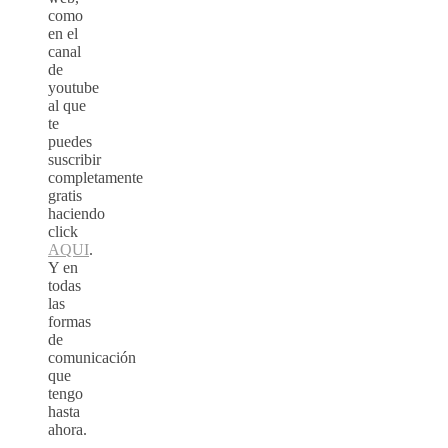
como
en el
canal
de
youtube
al que
te
puedes
suscribir
completamente
gratis
haciendo
click
AQUI
.
Y en
todas
las
formas
de
comunicación
que
tengo
hasta
ahora.