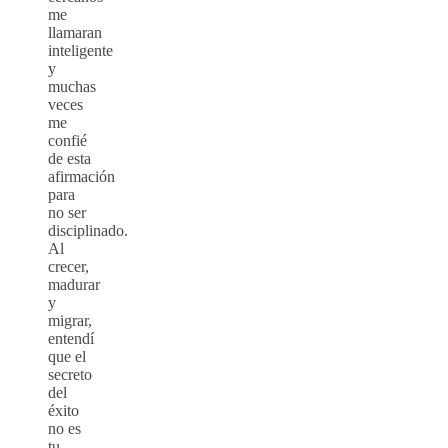
me
llamaran
inteligente
y
muchas
veces
me
confié
de esta
afirmación
para
no ser
disciplinado.
Al
crecer,
madurar
y
migrar,
entendí
que el
secreto
del
éxito
no es
tu