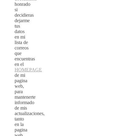
honrado
si
decidieras
dejarme
tus
datos
en mi
lista de
correos
que
encuentras
en el
HOMEPAGE
de mi
pagina
web,
para
mantenerte
informado
de mis
actualizaciones,
tanto
en la
pagina
web,