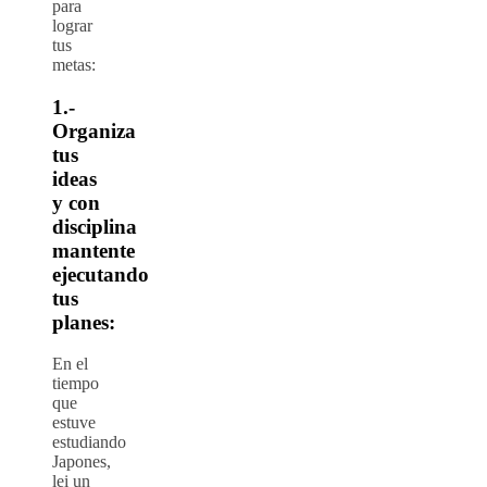
para
lograr
tus
metas:
1.-
Organiza
tus
ideas
y con
disciplina
mantente
ejecutando
tus
planes:
En el
tiempo
que
estuve
estudiando
Japones,
lei un