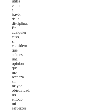
útiles
en mí
a
través
de la
disciplina.
En
cualquier
caso,
si
considero
que
solo es
una
opinion
que
me
rechaza
sin
mayor
objetividad,
no
enfoco
mis
esfuerzos