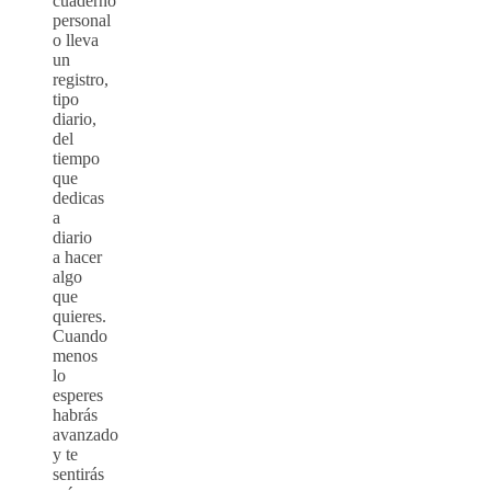
cuaderno
personal
o lleva
un
registro,
tipo
diario,
del
tiempo
que
dedicas
a
diario
a hacer
algo
que
quieres.
Cuando
menos
lo
esperes
habrás
avanzado
y te
sentirás