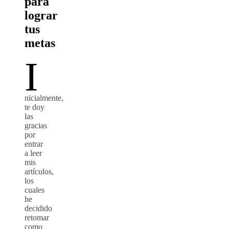
para
lograr
tus
metas
I
nicialmente,
te doy
las
gracias
por
entrar
a leer
mis
artículos,
los
cuales
he
decidido
retomar
como