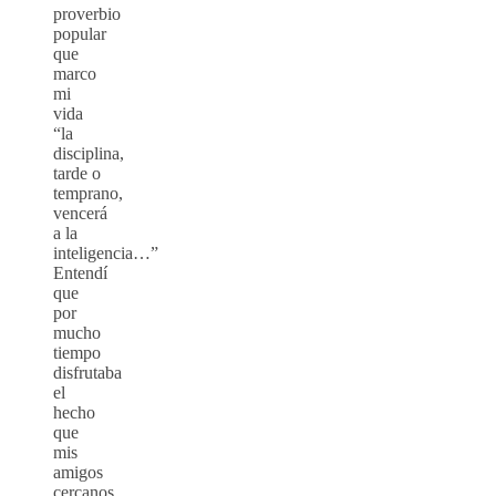
proverbio
popular
que
marco
mi
vida
“la
disciplina,
tarde o
temprano,
vencerá
a la
inteligencia…”
Entendí
que
por
mucho
tiempo
disfrutaba
el
hecho
que
mis
amigos
cercanos