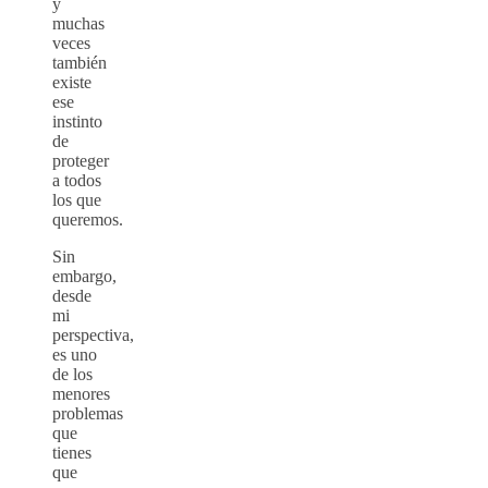
y
muchas
veces
también
existe
ese
instinto
de
proteger
a todos
los que
queremos.
Sin
embargo,
desde
mi
perspectiva,
es uno
de los
menores
problemas
que
tienes
que