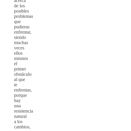
acerca
de los
posibles
problemas
que
pudieras
enfrentar,
siendo
muchas
veces
ellos
mismos
el
primer
obstáculo
al que
te
enfrentas,
porque
hay
una
resistencia
natural
a los
cambios,