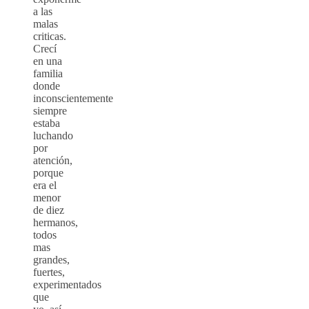
a las
malas
criticas.
Crecí
en una
familia
donde
inconscientemente
siempre
estaba
luchando
por
atención,
porque
era el
menor
de diez
hermanos,
todos
mas
grandes,
fuertes,
experimentados
que