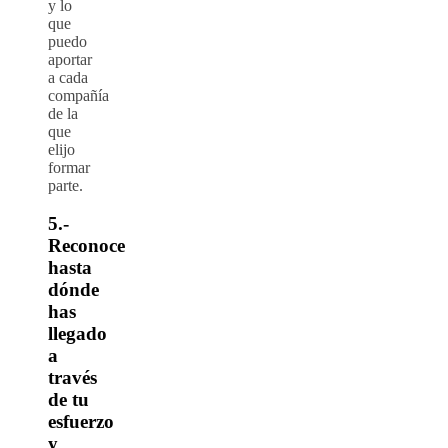
y lo
que
puedo
aportar
a cada
compañía
de la
que
elijo
formar
parte.
5.-
Reconoce
hasta
dónde
has
llegado
a
través
de tu
esfuerzo
y