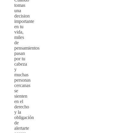
tomas
una
decision
importante
en tu
vida,
miles
de
pensamientos
pasan
por tu
cabeza
y
muchas
personas
cercanas
se
sienten
en el
derecho
y la
obligación
de
alertarte