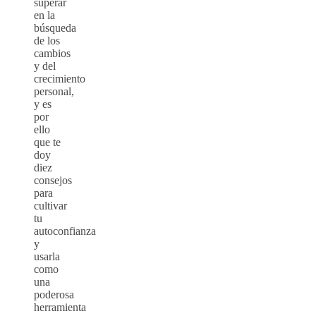
superar
en la
búsqueda
de los
cambios
y del
crecimiento
personal,
y es
por
ello
que te
doy
diez
consejos
para
cultivar
tu
autoconfianza
y
usarla
como
una
poderosa
herramienta