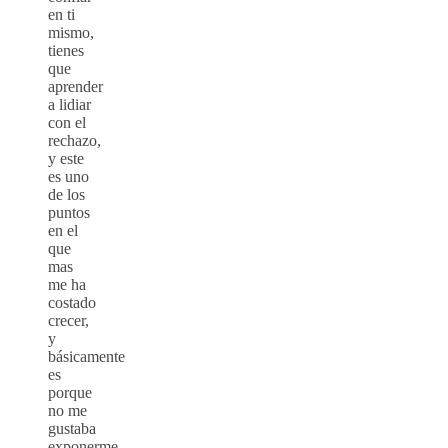
en ti
mismo,
tienes
que
aprender
a lidiar
con el
rechazo,
y este
es uno
de los
puntos
en el
que
mas
me ha
costado
crecer,
y
básicamente
es
porque
no me
gustaba
exponerme