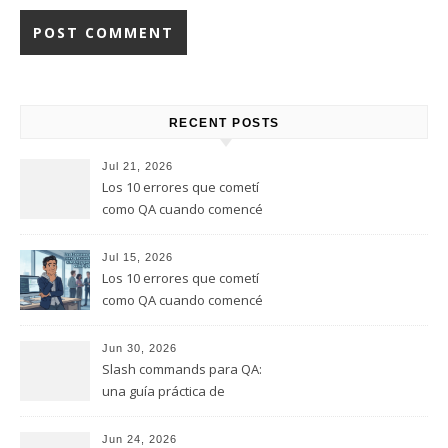
RECENT POSTS
Jul 21, 2026
Los 10 errores que cometí
como QA cuando comencé
este rol, y que te quiero evitar
(Parte 2)
Jul 15, 2026
Los 10 errores que cometí
como QA cuando comencé
este rol, y que te quiero evitar
(Parte 1)
Jun 30, 2026
Slash commands para QA:
una guía práctica de
comandos que puedes
empezar a usar hoy
Jun 24, 2026