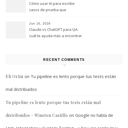
Cómo usar IA para escribir
casos de prueba que
realmente encuentren bugs
Jun 16, 2026
Claude vs ChatGPT para QA:
cuál te ayuda más a encontrar
bugs (y cuál solo te da
respuestas útiles)
RECENT COMMENTS
on
Tu pipeline es lento porque tus tests están
Eli Ortiz
mal distribuidos
Tu pipeline es lento porque tus tests están mal
on
Google no habla de
distribuidos - Winston Castillo