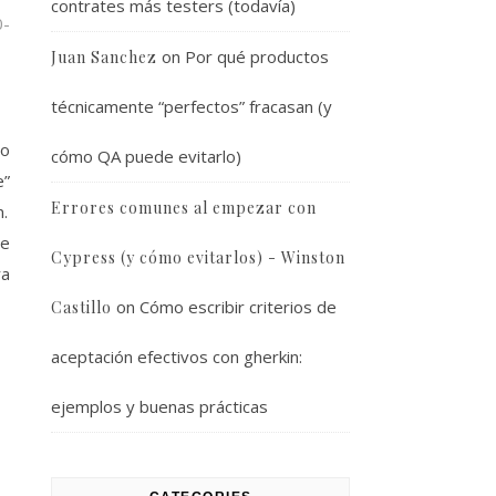
contrates más testers (todavía)
0-
on
Por qué productos
Juan Sanchez
técnicamente “perfectos” fracasan (y
mo
cómo QA puede evitarlo)
e”
Errores comunes al empezar con
n.
ue
Cypress (y cómo evitarlos) - Winston
ra
on
Cómo escribir criterios de
Castillo
aceptación efectivos con gherkin:
ejemplos y buenas prácticas