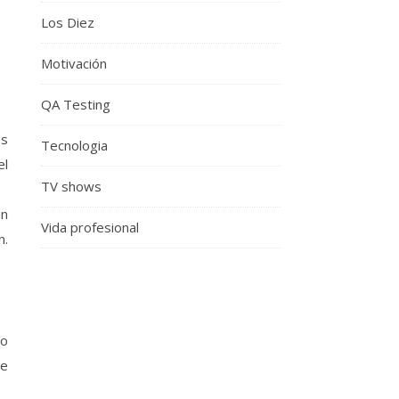
Los Diez
Motivación
QA Testing
es
Tecnologia
el
TV shows
un
Vida profesional
n.
mo
de