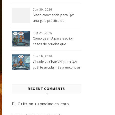
este rol, y que te quiero evitar
(Parte 1)
Jun 30, 2026
Slash commands para QA:
una guía práctica de
comandos que puedes
empezar a usar hoy
Jun 24, 2026
Cómo usar IA para escribir
casos de prueba que
realmente encuentren bugs
Jun 16, 2026
Claude vs ChatGPT para QA:
cuál te ayuda más a encontrar
bugs (y cuál solo te da
respuestas útiles)
RECENT COMMENTS
on
Tu pipeline es lento
Eli Ortiz