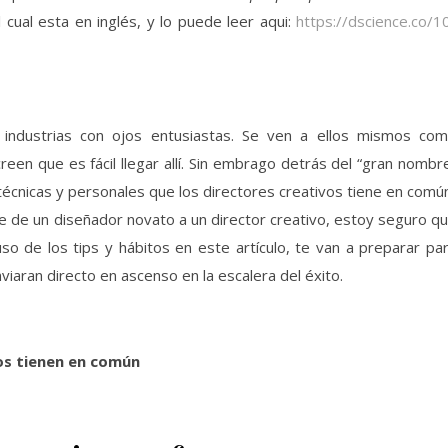
l cual esta en inglés, y lo puede leer aqui:
https://dscience.co/1
 industrias con ojos entusiastas. Se ven a ellos mismos co
reen que es fácil llegar allí. Sin embrago detrás del “gran nombr
 técnicas y personales que los directores creativos tiene en comú
e de un diseñador novato a un director creativo, estoy seguro q
uso de los tips y hábitos en este artículo, te van a preparar pa
iaran directo en ascenso en la escalera del éxito.
vos tienen en común