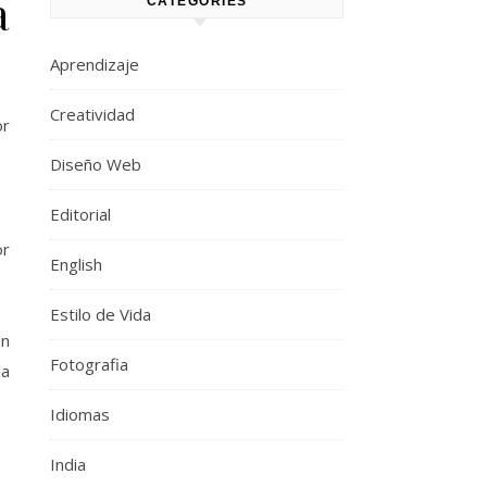
a
CATEGORIES
Aprendizaje
Creatividad
or
Diseño Web
Editorial
or
English
Estilo de Vida
un
Fotografia
da
Idiomas
India