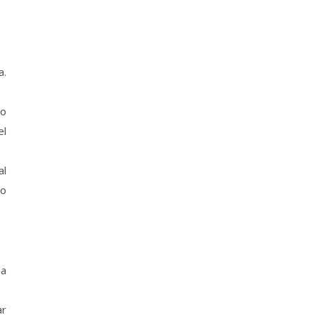
a.
no
el
al
No
 a
ar