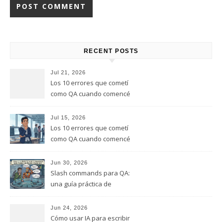
RECENT POSTS
Jul 21, 2026
Los 10 errores que cometí
como QA cuando comencé
este rol, y que te quiero evitar
(Parte 2)
Jul 15, 2026
Los 10 errores que cometí
como QA cuando comencé
este rol, y que te quiero evitar
(Parte 1)
Jun 30, 2026
Slash commands para QA:
una guía práctica de
comandos que puedes
empezar a usar hoy
Jun 24, 2026
Cómo usar IA para escribir