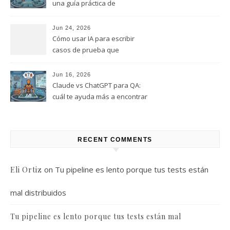
una guía práctica de
comandos que puedes
empezar a usar hoy
Jun 24, 2026
Cómo usar IA para escribir
casos de prueba que
realmente encuentren bugs
Jun 16, 2026
Claude vs ChatGPT para QA:
cuál te ayuda más a encontrar
bugs (y cuál solo te da
respuestas útiles)
RECENT COMMENTS
on
Tu pipeline es lento porque tus tests están
Eli Ortiz
mal distribuidos
Tu pipeline es lento porque tus tests están mal