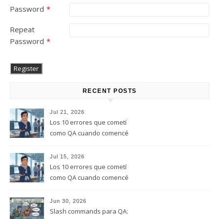
Password
*
Repeat
Password
*
RECENT POSTS
Jul 21, 2026
Los 10 errores que cometí
como QA cuando comencé
este rol, y que te quiero evitar
(Parte 2)
Jul 15, 2026
Los 10 errores que cometí
como QA cuando comencé
este rol, y que te quiero evitar
(Parte 1)
Jun 30, 2026
Slash commands para QA: