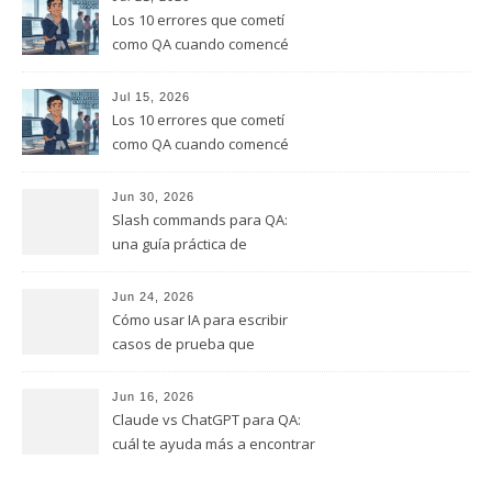
Los 10 errores que cometí
como QA cuando comencé
este rol, y que te quiero evitar
(Parte 2)
Jul 15, 2026
Los 10 errores que cometí
como QA cuando comencé
este rol, y que te quiero evitar
(Parte 1)
Jun 30, 2026
Slash commands para QA:
una guía práctica de
comandos que puedes
empezar a usar hoy
Jun 24, 2026
Cómo usar IA para escribir
casos de prueba que
realmente encuentren bugs
Jun 16, 2026
Claude vs ChatGPT para QA:
cuál te ayuda más a encontrar
bugs (y cuál solo te da
respuestas útiles)