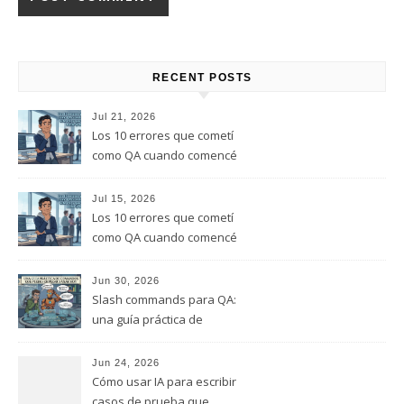
RECENT POSTS
Jul 21, 2026
Los 10 errores que cometí
como QA cuando comencé
este rol, y que te quiero evitar
(Parte 2)
Jul 15, 2026
Los 10 errores que cometí
como QA cuando comencé
este rol, y que te quiero evitar
(Parte 1)
Jun 30, 2026
Slash commands para QA:
una guía práctica de
comandos que puedes
empezar a usar hoy
Jun 24, 2026
Cómo usar IA para escribir
casos de prueba que