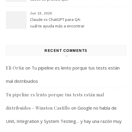
realmente encuentren bugs
Jun 16, 2026
Claude vs ChatGPT para QA:
cuál te ayuda más a encontrar
bugs (y cuál solo te da
respuestas útiles)
RECENT COMMENTS
on
Tu pipeline es lento porque tus tests están
Eli Ortiz
mal distribuidos
Tu pipeline es lento porque tus tests están mal
on
Google no habla de
distribuidos - Winston Castillo
Unit, Integration y System Testing… y hay una razón muy