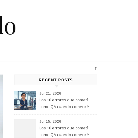
lo
RECENT POSTS
Jul 21, 2026
Los 10 errores que cometí
como QA cuando comencé
este rol, y que te quiero evitar
(Parte 2)
Jul 15, 2026
Los 10 errores que cometí
como QA cuando comencé