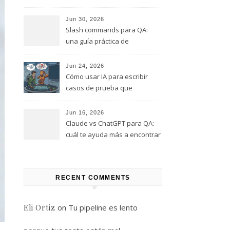
este rol, y que te quiero evitar
(Parte 1)
Jun 30, 2026
Slash commands para QA:
una guía práctica de
comandos que puedes
empezar a usar hoy
Jun 24, 2026
Cómo usar IA para escribir
casos de prueba que
realmente encuentren bugs
Jun 16, 2026
Claude vs ChatGPT para QA:
cuál te ayuda más a encontrar
bugs (y cuál solo te da
respuestas útiles)
RECENT COMMENTS
on
Tu pipeline es lento
Eli Ortiz