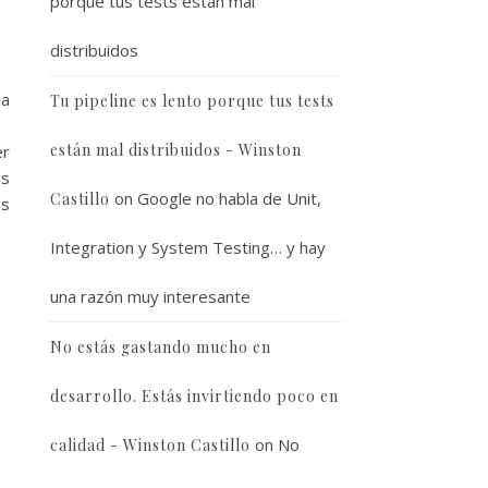
porque tus tests están mal
distribuidos
la
Tu pipeline es lento porque tus tests
están mal distribuidos - Winston
er
as
on
Google no habla de Unit,
Castillo
os
Integration y System Testing… y hay
una razón muy interesante
No estás gastando mucho en
desarrollo. Estás invirtiendo poco en
on
No
calidad - Winston Castillo