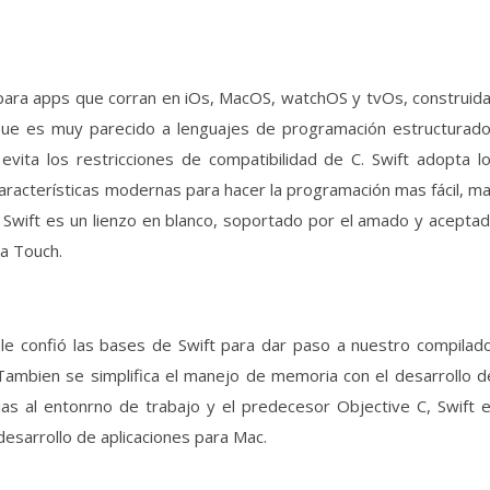
para apps que corran en iOs, MacOS, watchOS y tvOs, construid
Que es muy parecido a lenguajes de programación estructurad
ita los restricciones de compatibilidad de C. Swift adopta l
racterísticas modernas para hacer la programación mas fácil, m
o). Swift es un lienzo en blanco, soportado por el amado y acepta
a Touch.
ple confió las bases de Swift para dar paso a nuestro compilad
 Tambien se simplifica el manejo de memoria con el desarrollo d
ias al entonrno de trabajo y el predecesor Objective C, Swift 
esarrollo de aplicaciones para Mac.