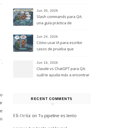
este rol, y que te quiero evitar
(Parte 1)
Jun 30, 2026
Slash commands para QA:
una guía práctica de
comandos que puedes
empezar a usar hoy
Jun 24, 2026
Cómo usar IA para escribir
casos de prueba que
realmente encuentren bugs
Jun 16, 2026
Claude vs ChatGPT para QA:
cuál te ayuda más a encontrar
bugs (y cuál solo te da
respuestas útiles)
to
RECENT COMMENTS
ir
ue
on
Tu pipeline es lento
Eli Ortiz
jo