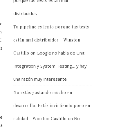
porque tus tests están mal
distribuidos
ue
Tu pipeline es lento porque tus tests
es
C,
están mal distribuidos - Winston
es
on
Google no habla de Unit,
Castillo
Integration y System Testing… y hay
una razón muy interesante
No estás gastando mucho en
desarrollo. Estás invirtiendo poco en
ue
on
No
calidad - Winston Castillo
ga