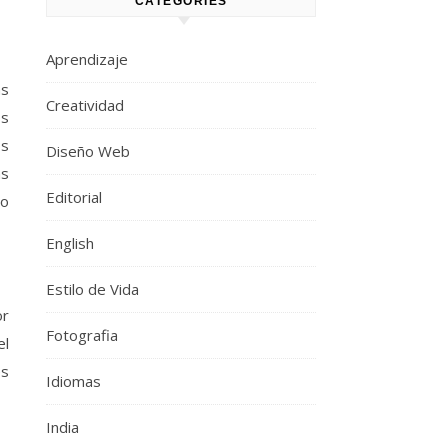
CATEGORIES
Aprendizaje
as
Creatividad
os
os
Diseño Web
as
Editorial
do
English
Estilo de Vida
or
Fotografia
el
es
Idiomas
India