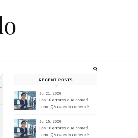
lo
RECENT POSTS
Jul 21, 2026
Los 10 errores que cometí
como QA cuando comencé
este rol, y que te quiero evitar
(Parte 2)
Jul 15, 2026
Los 10 errores que cometí
como QA cuando comencé