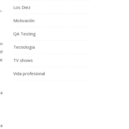
Los Diez
e-
Motivación
QA Testing
ón
Tecnologia
el
ue
TV shows
Vida profesional
ra
la