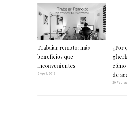
Trabajar remoto: más
¿Por 
beneficios que
gherk
inconvenientes
cómo 
6 April, 2018
de ac
20 Februa