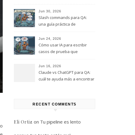
este rol, y que te quiero evitar
(Parte 1)
Jun 30, 2026
Slash commands para QA:
una guía práctica de
comandos que puedes
empezar a usar hoy
Jun 24, 2026
Cómo usar IA para escribir
casos de prueba que
realmente encuentren bugs
Jun 16, 2026
Claude vs ChatGPT para QA:
cuál te ayuda más a encontrar
bugs (y cuál solo te da
respuestas útiles)
RECENT COMMENTS
on
Tu pipeline es lento
Eli Ortiz
do
de