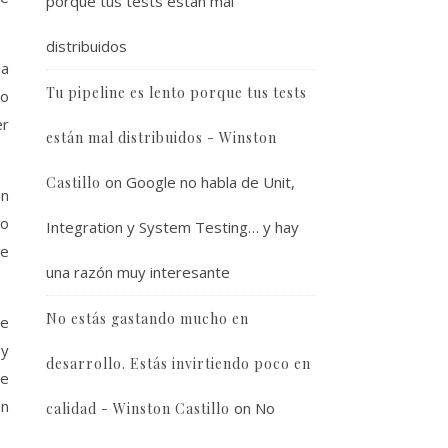
porque tus tests están mal
distribuidos
 a
Tu pipeline es lento porque tus tests
to
er
están mal distribuidos - Winston
on
Google no habla de Unit,
Castillo
én
do
Integration y System Testing… y hay
de
una razón muy interesante
No estás gastando mucho en
de
 y
desarrollo. Estás invirtiendo poco en
le
an
on
No
calidad - Winston Castillo