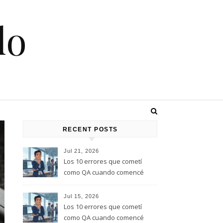
lo
RECENT POSTS
Jul 21, 2026
Los 10 errores que cometí
como QA cuando comencé
este rol, y que te quiero evitar
(Parte 2)
Jul 15, 2026
Los 10 errores que cometí
como QA cuando comencé