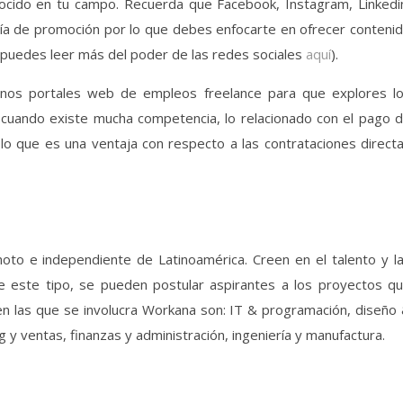
nocido en tu campo. Recuerda que Facebook, Instagram, Linkedi
vía de promoción por lo que debes enfocarte en ofrecer conteni
 (puedes leer más del poder de las redes sociales
aquí
).
gunos portales web de empleos freelance para que explores l
n cuando existe mucha competencia, lo relacionado con el pago 
r lo que es una ventaja con respecto a las contrataciones direct
oto e independiente de Latinoamérica. Creen en el talento y l
e este tipo, se pueden postular aspirantes a los proyectos q
en las que se involucra Workana son: IT & programación, diseño
 y ventas, finanzas y administración, ingeniería y manufactura.