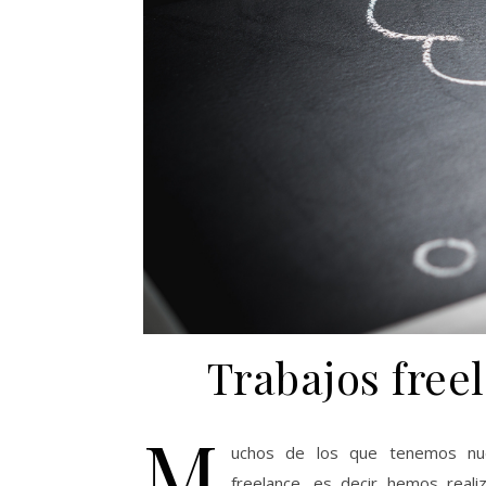
Trabajos free
M
uchos de los que tenemos nue
freelance, es decir hemos real