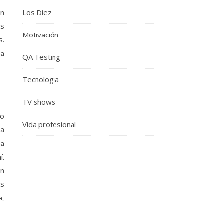
Los Diez
on
os
Motivación
s.
ra
QA Testing
Tecnologia
TV shows
 o
Vida profesional
na
na
í.
en
ás
a,