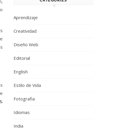
CATEGORIES
n,
do
Aprendizaje
os
Creatividad
de
Diseño Web
as
Editorial
English
as
Estilo de Vida
ue
Fotografia
 &
Idiomas
India