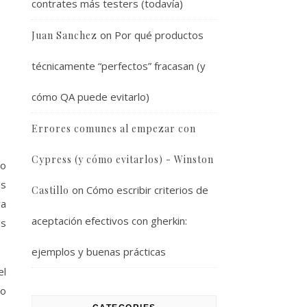
contrates más testers (todavía)
on
Por qué productos
Juan Sanchez
técnicamente “perfectos” fracasan (y
cómo QA puede evitarlo)
Errores comunes al empezar con
Cypress (y cómo evitarlos) - Winston
to
as
on
Cómo escribir criterios de
Castillo
ya
aceptación efectivos con gherkin:
os
ejemplos y buenas prácticas
el
lo