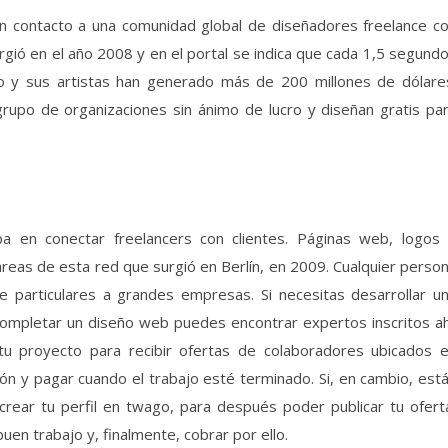
en contacto a una comunidad global de diseñadores freelance c
ó en el año 2008 y en el portal se indica que cada 1,5 segund
o y sus artistas han generado más de 200 millones de dólare
po de organizaciones sin ánimo de lucro y diseñan gratis pa
a en conectar freelancers con clientes. Páginas web, logos
áreas de esta red que surgió en Berlín, en 2009. Cualquier perso
 particulares a grandes empresas. Si necesitas desarrollar u
 completar un diseño web puedes encontrar expertos inscritos ah
tu proyecto para recibir ofertas de colaboradores ubicados 
ón y pagar cuando el trabajo esté terminado. Si, en cambio, est
rear tu perfil en twago, para después poder publicar tu ofert
uen trabajo y, finalmente, cobrar por ello.