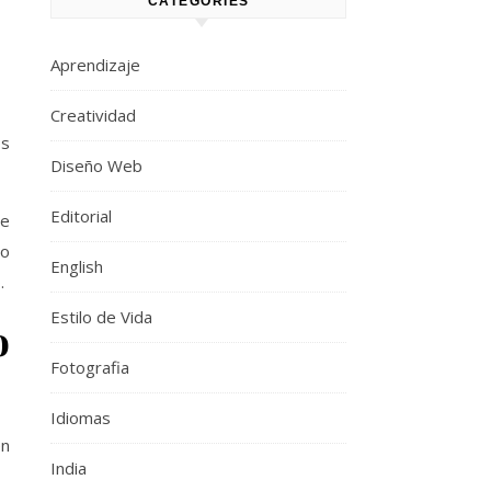
CATEGORIES
Aprendizaje
Creatividad
os
Diseño Web
Editorial
ue
no
English
.
Estilo de Vida
o
Fotografia
Idiomas
en
India