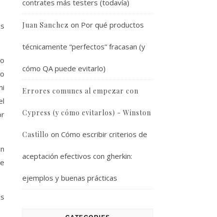
contrates más testers (todavía)
on
Por qué productos
Juan Sanchez
as
técnicamente “perfectos” fracasan (y
lo
cómo QA puede evitarlo)
ro
mi
Errores comunes al empezar con
el
Cypress (y cómo evitarlos) - Winston
or
on
Cómo escribir criterios de
Castillo
an
aceptación efectivos con gherkin:
te
ejemplos y buenas prácticas
as