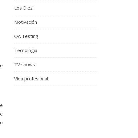
Los Diez
Motivación
QA Testing
Tecnologia
TV shows
ue
Vida profesional
de
me
no