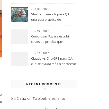
este rol, y que te quiero evitar
(Parte 1)
Jun 30, 2026
Slash commands para QA:
una guía práctica de
comandos que puedes
empezar a usar hoy
Jun 24, 2026
Cómo usar IA para escribir
casos de prueba que
realmente encuentren bugs
Jun 16, 2026
Claude vs ChatGPT para QA:
cuál te ayuda más a encontrar
bugs (y cuál solo te da
respuestas útiles)
RECENT COMMENTS
la
on
Tu pipeline es lento
Eli Ortiz
no