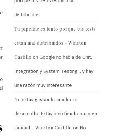
porque tus tests están mal
ue
distribuidos
Tu pipeline es lento porque tus tests
están mal distribuidos - Winston
ct
er
on
Google no habla de Unit,
Castillo
Integration y System Testing… y hay
so
una razón muy interesante
el
No estás gastando mucho en
desarrollo. Estás invirtiendo poco en
s
on
No
calidad - Winston Castillo