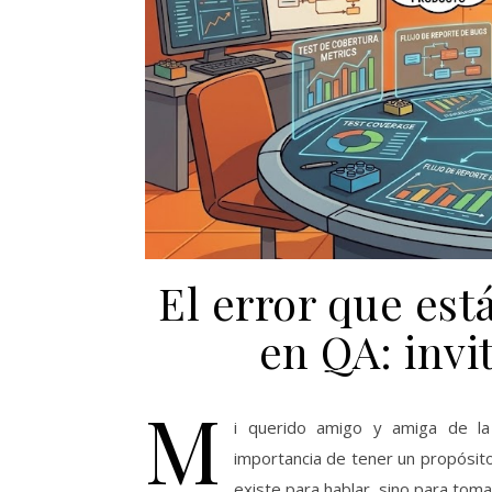
El error que es
en QA: invi
M
i querido amigo y amiga de la
importancia de tener un propósit
existe para hablar, sino para toma