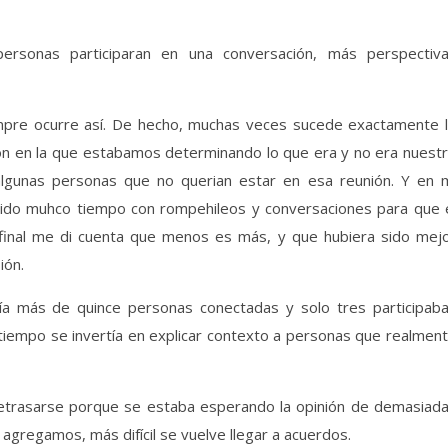
rsonas participaran en una conversación, más perspectiv
iempre ocurre así. De hecho, muchas veces sucede exactamente 
ón en la que estabamos determinando lo que era y no era nuest
lgunas personas que no querian estar en esa reunión. Y en 
ertido muhco tiempo con rompehileos y conversaciones para que 
l final me di cuenta que menos es más, y que hubiera sido mej
ión.
ía más de quince personas conectadas y solo tres participab
tiempo se invertía en explicar contexto a personas que realmen
retrasarse porque se estaba esperando la opinión de demasiad
gregamos, más difícil se vuelve llegar a acuerdos.